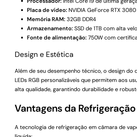
Processador:
Intel Core i9 de última geraç
Placa de vídeo:
NVIDIA GeForce RTX 3080
Memória RAM:
32GB DDR4
Armazenamento:
SSD de 1TB com alta vel
Fonte de alimentação:
750W com certifica
Design e Estética
Além de seu desempenho técnico, o design do 
LEDs RGB personalizáveis que permitem aos usuá
alta qualidade, garantindo durabilidade e robust
Vantagens da Refrigeraçã
A tecnologia de refrigeração em câmara de vap
líquida: